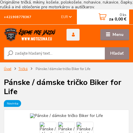
Originálne tričká, mikiny, košele, polokošele, nohavice, rukavice, čiapky,
rušká a iné oblečenie pre motorkárov a autíčkarov.
0
ks
EUR
+421908778367
za
0,00 €
Menu
Hľadať
Úvod
Tričká
Pánske / dámske tričko Biker for Life
Pánske / dámske tričko Biker for
Life
Novinka