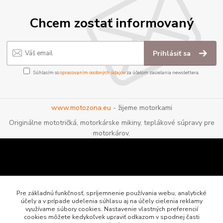
Chcem zostať informovaný
Prihlásiť sa
Súhlasím so
spracovaním osobných údajov
za účelom zasielania newslettera.
www.motozona.eu
- žijeme motorkami
Originálne mototričká, motorkárske mikiny, teplákové súpravy pre
motorkárov.
Pre základnú funkčnosť, spríjemnenie používania webu, analytické
účely a v prípade udelenia súhlasu aj na účely cielenia reklamy
využívame súbory cookies. Nastavenie vlastných preferencií
cookies môžete kedykoľvek upraviť odkazom v spodnej časti