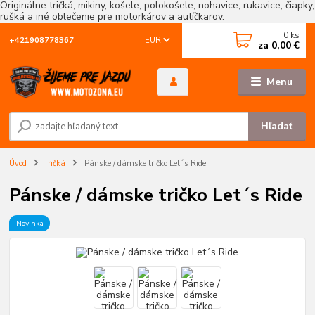
Originálne tričká, mikiny, košele, polokošele, nohavice, rukavice, čiapky,
rušká a iné oblečenie pre motorkárov a autíčkarov.
0
ks
EUR
+421908778367
za
0,00 €
Menu
Hľadať
Úvod
Tričká
Pánske / dámske tričko Let´s Ride
Pánske / dámske tričko Let´s Ride
Novinka