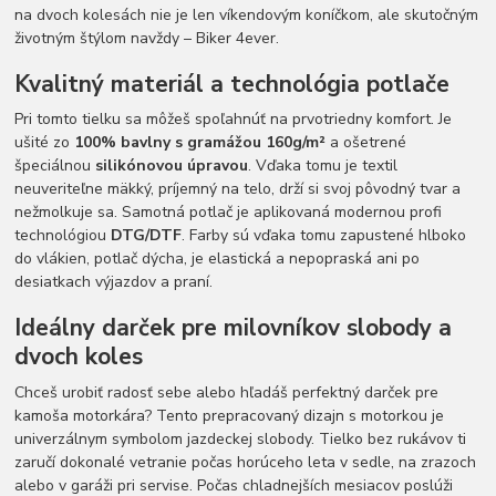
na dvoch kolesách nie je len víkendovým koníčkom, ale skutočným
životným štýlom navždy – Biker 4ever.
Kvalitný materiál a technológia potlače
Pri tomto tielku sa môžeš spoľahnúť na prvotriedny komfort. Je
ušité zo
100% bavlny s gramážou 160g/m²
a ošetrené
špeciálnou
silikónovou úpravou
. Vďaka tomu je textil
neuveriteľne mäkký, príjemný na telo, drží si svoj pôvodný tvar a
nežmolkuje sa. Samotná potlač je aplikovaná modernou profi
technológiou
DTG/DTF
. Farby sú vďaka tomu zapustené hlboko
do vlákien, potlač dýcha, je elastická a nepopraská ani po
desiatkach výjazdov a praní.
Ideálny darček pre milovníkov slobody a
dvoch koles
Chceš urobiť radosť sebe alebo hľadáš perfektný darček pre
kamoša motorkára? Tento prepracovaný dizajn s motorkou je
univerzálnym symbolom jazdeckej slobody. Tielko bez rukávov ti
zaručí dokonalé vetranie počas horúceho leta v sedle, na zrazoch
alebo v garáži pri servise. Počas chladnejších mesiacov poslúži