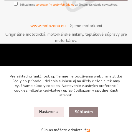
Súhlasím so
spracovaním osobných údajov
za účelom zasielania newslettera.
www.motozona.eu
- žijeme motorkami
Originálne mototričká, motorkárske mikiny, teplákové súpravy pre
motorkárov.
Pre základnú funkčnosť, spríjemnenie používania webu, analytické
účely a v prípade udelenia súhlasu aj na účely cielenia reklamy
využívame súbory cookies. Nastavenie vlastných preferencií
cookies môžete kedykoľvek upraviť odkazom v spodnej časti
stránok.
Súhlasím
Nastavenia
Motozona.eu - originálne a štýlové mototričká, mikiny a oblečenie pre
motorkárov
Súhlas môžete odmietnuť
tu
.