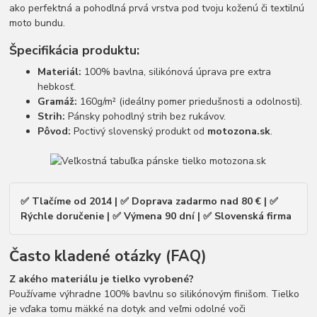
ako perfektná a pohodlná prvá vrstva pod tvoju koženú či textilnú
moto bundu.
Špecifikácia produktu:
Materiál:
100% bavlna, silikónová úprava pre extra
hebkosť.
Gramáž:
160g/m² (ideálny pomer priedušnosti a odolnosti).
Strih:
Pánsky pohodlný strih bez rukávov.
Pôvod:
Poctivý slovenský produkt od
motozona.sk
.
✅ Tlačíme od 2014 | ✅ Doprava zadarmo nad 80 € | ✅
Rýchle doručenie | ✅ Výmena 90 dní | ✅ Slovenská firma
Často kladené otázky (FAQ)
Z akého materiálu je tielko vyrobené?
Používame výhradne 100% bavlnu so silikónovým finišom. Tielko
je vďaka tomu mäkké na dotyk and veľmi odolné voči