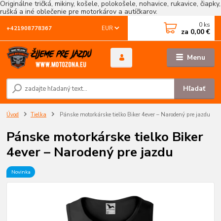
Originálne tričká, mikiny, košele, polokošele, nohavice, rukavice, čiapky,
rušká a iné oblečenie pre motorkárov a autíčkarov.
0
ks
EUR
+421908778367
za
0,00 €
Menu
Hľadať
Úvod
Tielka
Pánske motorkárske tielko Biker 4ever – Narodený pre jazdu
Pánske motorkárske tielko Biker
4ever – Narodený pre jazdu
Novinka