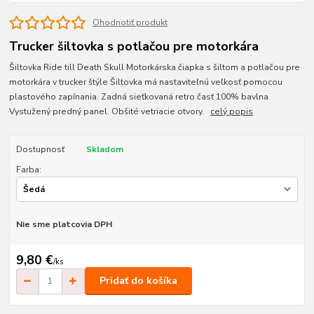
Ohodnotiť produkt
Trucker šiltovka s potlačou pre motorkára
Šiltovka Ride till Death Skull Motorkárska čiapka s šiltom a potlačou pre
motorkára v trucker štýle Šiltovka má nastaviteľnú veľkosť pomocou
plastového zapínania. Zadná sieťkovaná retro časť 100% bavlna
Vystužený predný panel. Obšité vetriacie otvory.
celý popis
Dostupnosť
Skladom
Farba:
Nie sme platcovia DPH
9,80 €
/
ks
Pridať do košíka