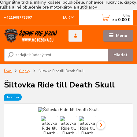
Originálne tričká, mikiny, košele, polokošele, nohavice, rukavice, čiapky,
rušká a iné oblečenie pre motorkárov a autíčkarov.
0
ks
EUR
+421908778367
za
0,00 €
Menu
Hľadať
Úvod
Čiapky
Šiltovka Ride till Death Skull
Šiltovka Ride till Death Skull
Novinka