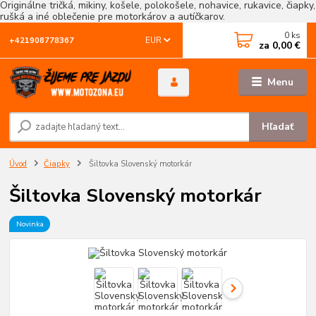
Originálne tričká, mikiny, košele, polokošele, nohavice, rukavice, čiapky,
rušká a iné oblečenie pre motorkárov a autíčkarov.
0
ks
EUR
+421908778367
za
0,00 €
Menu
Hľadať
Úvod
Čiapky
Šiltovka Slovenský motorkár
Šiltovka Slovenský motorkár
Novinka