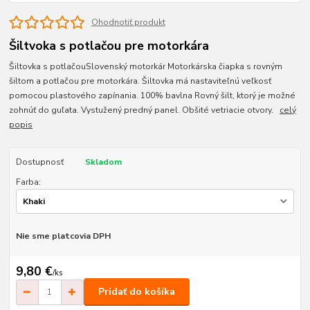
Ohodnotiť produkt
Šiltvoka s potlačou pre motorkára
Šiltovka s potlačouSlovenský motorkár Motorkárska čiapka s rovným
šiltom a potlačou pre motorkára. Šiltovka má nastaviteľnú veľkosť
pomocou plastového zapínania. 100% bavlna Rovný šilt, ktorý je možné
zohnúť do guľata. Vystužený predný panel. Obšité vetriacie otvory.
celý
popis
Dostupnosť
Skladom
Farba:
Nie sme platcovia DPH
9,80 €
/
ks
Pridať do košíka