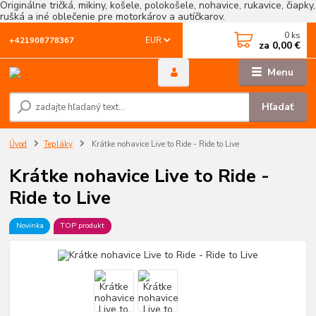
Originálne tričká, mikiny, košele, polokošele, nohavice, rukavice, čiapky,
rušká a iné oblečenie pre motorkárov a autíčkarov.
0
ks
EUR
+421908778367
za
0,00 €
Menu
Hľadať
Úvod
Tepláky
Krátke nohavice Live to Ride - Ride to Live
Krátke nohavice Live to Ride -
Ride to Live
Novinka
TOP produkt