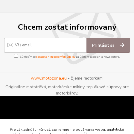
Chcem zostať informovaný
Prihlásiť sa
Súhlasím so
spracovaním osobných údajov
za účelom zasielania newslettera.
www.motozona.eu
- žijeme motorkami
Originálne mototričká, motorkárske mikiny, teplákové súpravy pre
motorkárov.
Pre základnú funkčnosť, spríjemnenie používania webu, analytické