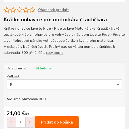
Ohodnotiť produkt
Krátke nohavice pre motorkára či autíčkara
Krátke nohavice Live to Ride - Ride to Live Motorkárske, či autíčkárské
teplákové krátke nohavice pre voľný čas s nápisom Live to Ride - Ride to
Live. Pohodlné pánske voľnočasové šortky z kvalitného materiálu.
Vrecká sú v bočných švoch. Pružný pas so všitou gumou a šnúrkou k
stiahnutiu. 300 g/m2, 65...
celý popis
Dostupnosť
Skladom
Veľkosť
Nie sme platcovia DPH
21,00 €
/
ks
Pridať do košíka