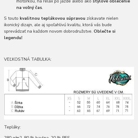
motorkou, na relax po jazde alebo ako
štýlové oblečenie
na voľný čas
.
S touto
kvalitnou teplákovou súpravou
získavate nielen
ikonický dizajn, ale aj spoľahlivú kvalitu, ktorá vás bude
sprevádzať na každom novom dobrodružstve.
Oblečte si
legendu!
VEĽKOSTNÁ TABULKA:
Tepláky:
280 g/m2, 80 % bavlna, 20 % PES