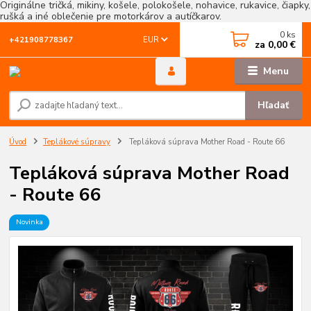
Originálne tričká, mikiny, košele, polokošele, nohavice, rukavice, čiapky,
rušká a iné oblečenie pre motorkárov a autíčkarov.
0
ks
EUR
+421908778367
za
0,00 €
Menu
Hľadať
Úvod
Teplákové súpravy
Tepláková súprava Mother Road - Route 66
Tepláková súprava Mother Road
- Route 66
Novinka