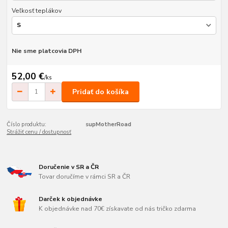
Veľkosť teplákov
Nie sme platcovia DPH
52,00 €
/
ks
Pridať do košíka
Číslo produktu:
supMotherRoad
Strážiť cenu / dostupnosť
Doručenie v SR a ČR
Tovar doručíme v rámci SR a ČR
Darček k objednávke
K objednávke nad 70€ získavate od nás tričko zdarma