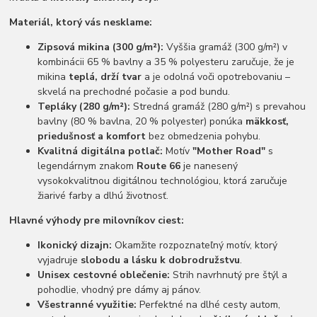
Materiál, ktorý vás nesklame:
Zipsová mikina (300 g/m²):
Vyššia gramáž (300 g/m²) v
kombinácii 65 % bavlny a 35 % polyesteru zaručuje, že je
mikina
teplá, drží tvar
a je odolná voči opotrebovaniu –
skvelá na prechodné počasie a pod bundu.
Tepláky (280 g/m²):
Stredná gramáž (280 g/m²) s prevahou
bavlny (80 % bavlna, 20 % polyester) ponúka
mäkkosť,
priedušnosť a komfort
bez obmedzenia pohybu.
Kvalitná digitálna potlač:
Motív
"Mother Road"
s
legendárnym znakom
Route 66
je nanesený
vysokokvalitnou digitálnou technológiou, ktorá zaručuje
žiarivé farby a dlhú životnosť.
Hlavné výhody pre milovníkov ciest:
Ikonický dizajn:
Okamžite rozpoznateľný motív, ktorý
vyjadruje
slobodu a lásku k dobrodružstvu
.
Unisex cestovné oblečenie:
Strih navrhnutý pre štýl a
pohodlie, vhodný pre dámy aj pánov.
Všestranné využitie:
Perfektné na dlhé cesty autom,