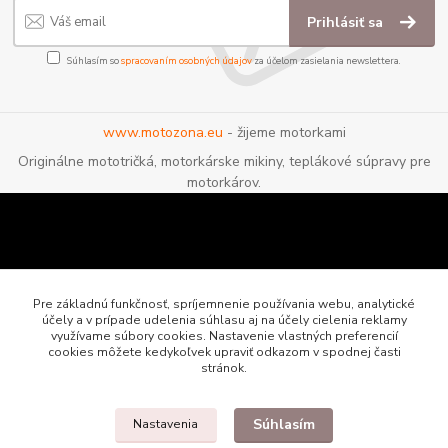
Prihlásiť sa
Súhlasím so
spracovaním osobných údajov
za účelom zasielania newslettera.
www.motozona.eu
- žijeme motorkami
Originálne mototričká, motorkárske mikiny, teplákové súpravy pre
motorkárov.
Pre základnú funkčnosť, spríjemnenie používania webu, analytické
účely a v prípade udelenia súhlasu aj na účely cielenia reklamy
využívame súbory cookies. Nastavenie vlastných preferencií
cookies môžete kedykoľvek upraviť odkazom v spodnej časti
stránok.
Súhlasím
Nastavenia