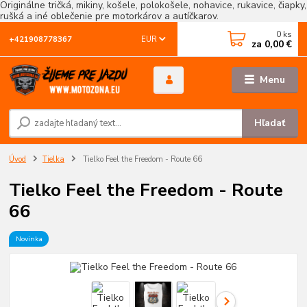
Originálne tričká, mikiny, košele, polokošele, nohavice, rukavice, čiapky,
rušká a iné oblečenie pre motorkárov a autíčkarov.
0
ks
EUR
+421908778367
za
0,00 €
Menu
Hľadať
Úvod
Tielka
Tielko Feel the Freedom - Route 66
Tielko Feel the Freedom - Route
66
Novinka