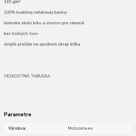
145 g/m²
100% kvalitnej neťahavej bavlny
lemovka okolo krku a otvorov pre ramená
bez bočných švov
dvojité prešitie na spodnom okraji trička.
VEĽKOSTNÁ TABUĽKA:
Parametre
Výrobca
Motozona.eu