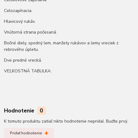
Celozapínacia.
Hlavicový rukáv.
Vnútorná strana počesaná.
Bočné diely, spodný lem, manžety rukávov a lemy vreciek z
rebrového úpletu.
Dve predné vrecká.
VEĽKOSTNÁ TABULKA:
Hodnotenie
0
K tomuto produktu zatiaľ nikto hodnotenie nepridal. Buďte prvý.
Pridať hodnotenie