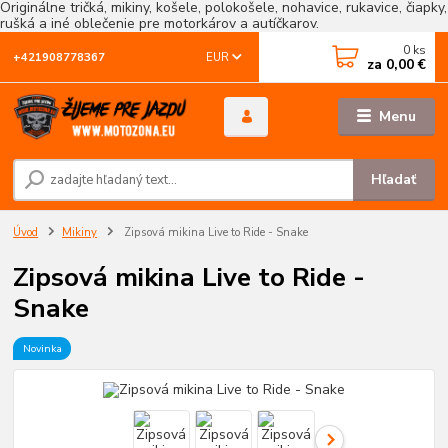
Originálne tričká, mikiny, košele, polokošele, nohavice, rukavice, čiapky,
rušká a iné oblečenie pre motorkárov a autíčkarov.
0
ks
EUR
+421908778367
za
0,00 €
Menu
Hľadať
Úvod
Mikiny
Zipsová mikina Live to Ride - Snake
Zipsová mikina Live to Ride -
Snake
Novinka