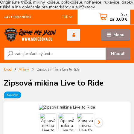
Originálne tričká, mikiny, košele, polokošele, nohavice, rukavice, čiapky,
rušká a iné oblečenie pre motorkárov a autíčkarov.
0
ks
EUR
+421908778367
za
0,00 €
Menu
Hľadať
Úvod
Mikiny
Zipsová mikina Live to Ride
Zipsová mikina Live to Ride
Novinka