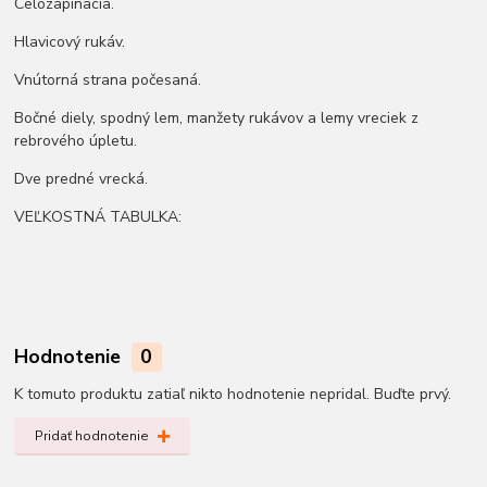
Celozapínacia.
Hlavicový rukáv.
Vnútorná strana počesaná.
Bočné diely, spodný lem, manžety rukávov a lemy vreciek z
rebrového úpletu.
Dve predné vrecká.
VEĽKOSTNÁ TABULKA:
Hodnotenie
0
K tomuto produktu zatiaľ nikto hodnotenie nepridal. Buďte prvý.
Pridať hodnotenie