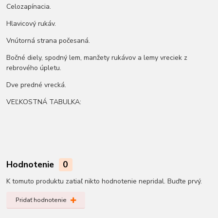
Celozapínacia.
Hlavicový rukáv.
Vnútorná strana počesaná.
Bočné diely, spodný lem, manžety rukávov a lemy vreciek z
rebrového úpletu.
Dve predné vrecká.
VEĽKOSTNÁ TABULKA:
Hodnotenie
0
K tomuto produktu zatiaľ nikto hodnotenie nepridal. Buďte prvý.
Pridať hodnotenie