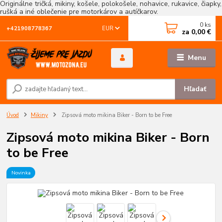
Originálne tričká, mikiny, košele, polokošele, nohavice, rukavice, čiapky,
rušká a iné oblečenie pre motorkárov a autíčkarov.
0
ks
EUR
+421908778367
za
0,00 €
Menu
Hľadať
Úvod
Mikiny
Zipsová moto mikina Biker - Born to be Free
Zipsová moto mikina Biker - Born
to be Free
Novinka