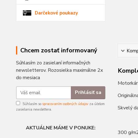
Darčekové poukazy
Chcem zostať informovaný
Kompl
Súhlasím zo zasielaní informačných
Komple
newsletterov. Rozosielka maximálne 2x
do mesiaca
Motorkár
Prihlásiť sa
Origináln
Súhlasím so
spracovaním osobných údajov
za účelom
Skvelý da
zasielania newslettera.
AKTUÁLNE MÁME V PONUKE:
300 g/m2