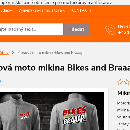
čiapky, rušká a iné oblečenie pre motorkárov a autíčkarov.
 údajov
Výmena / reklamácia tovaru
KONTAKTY
Neviet
Hľadať
+421
ikiny
Zipsová moto mikina Bikes and Braaap
ová moto mikina Bikes and Braa
Miki
Motork
mikina
vnútor
Jersey