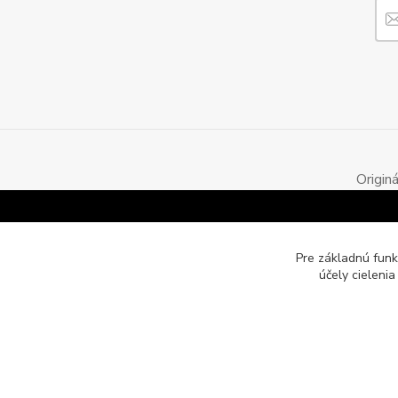
Origin
Pre základnú funk
účely cieleni