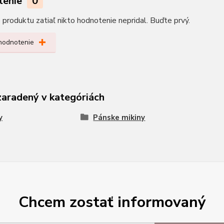
tenie
0
produktu zatiaľ nikto hodnotenie nepridal. Buďte prvý.
 hodnotenie
zaradený v kategóriách
y
Pánske mikiny
Chcem zostať informovaný