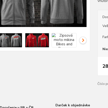
Vnútor
Dos
Veľ
Far
Nie
28
Číslo p
Darček k objednávke
Doručenie v SR a ČR