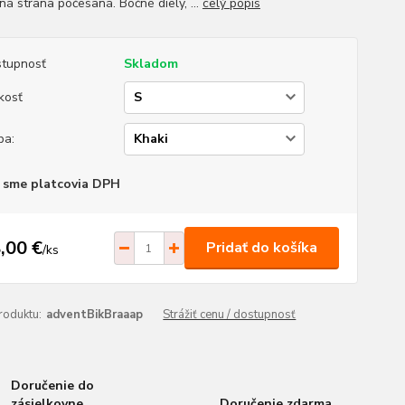
ná strana počesaná. Bočné diely, ...
celý popis
tupnosť
Skladom
kosť
ba:
 sme platcovia DPH
,00 €
Pridať do košíka
/
ks
roduktu:
adventBikBraaap
Strážiť cenu / dostupnosť
Doručenie do
zásielkovne
Doručenie zdarma