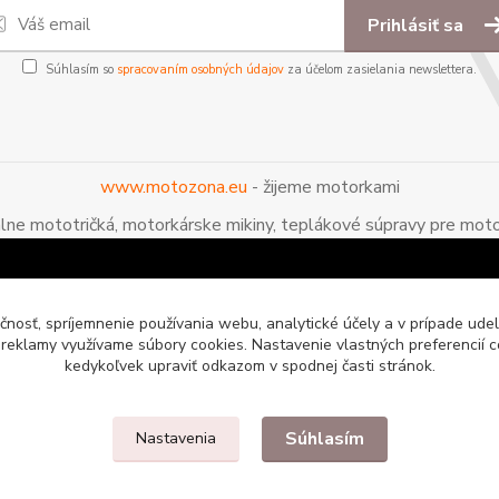
Prihlásiť sa
Súhlasím so
spracovaním osobných údajov
za účelom zasielania newslettera.
www.motozona.eu
- žijeme motorkami
álne mototričká, motorkárske mikiny, teplákové súpravy pre moto
čnosť, spríjemnenie používania webu, analytické účely a v prípade udel
a reklamy využívame súbory cookies. Nastavenie vlastných preferencií 
kedykoľvek upraviť odkazom v spodnej časti stránok.
Súhlasím
Nastavenia