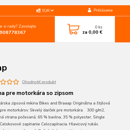
Prihlásenie
EUR
e si rady? Zavolajte.
0
ks
za
0,00 €
908778367
ap
Ohodnotiť produkt
na pre motorkára so zipsom
árska zipsová mikina Bikes and Braaap Originálna a štýlová
 pre motorkárov. Skvelý darček pre motorkára. 300 g/m2,
ná strana počesaná, 65 % bavlna, 35 % polyester, Single
 Celokovové zapínanie Celozapínacia. Hlavicový rukáv.