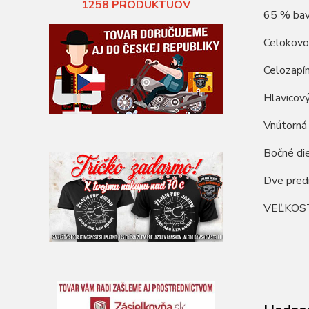
1258
PRODUKTUOV
65 % bavl
Celokovo
Celozapín
Hlavicový
Vnútorná
Bočné die
Dve pred
VEĽKOS