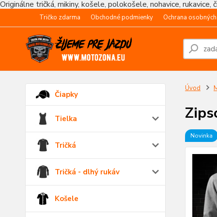
Originálne tričká, mikiny, košele, polokošele, nohavice, rukavice, 
Tričko zdarma
Obchodné podmienky
Ochrana osobných
Úvod
M
Čiapky
Zips
Tielka
Novinka
Tričká
Tričká - dlhý rukáv
Košele