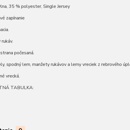
na, 35 % polyester, Single Jersey
vé zapínanie
acia.
 rukáv.
 strana počesaná.
ly, spodný lem, manžety rukávov a lemy vreciek z rebrového úpl
né vrecká.
TNÁ TABULKA: