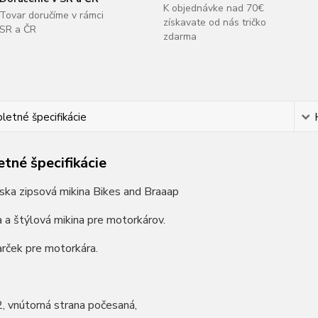
K objednávke nad 70€
Tovar doručíme v rámci
získavate od nás tričko
SR a ČR
zdarma
etné špecifikácie
tné špecifikácie
ska zipsová mikina Bikes and Braaap
a a štýlová mikina pre motorkárov.
rček pre motorkára.
, vnútorná strana počesaná,