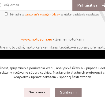
Prihlásiť sa
Súhlasím so
spracovaním osobných údajov
za účelom zasielania newslettera.
www.motozona.eu
- žijeme motorkami
álne mototričká, motorkárske mikiny, teplákové súpravy pre moto
čnosť, spríjemnenie používania webu, analytické účely a v prípade udel
a reklamy využívame súbory cookies. Nastavenie vlastných preferencií 
kedykoľvek upraviť odkazom v spodnej časti stránok.
Súhlasím
Nastavenia