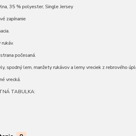
na, 35 % polyester, Single Jersey
vé zapínanie
acia.
 rukáv.
 strana počesaná.
ly, spodný lem, manžety rukávov a lemy vreciek z rebrového úpl
né vrecká.
TNÁ TABULKA: