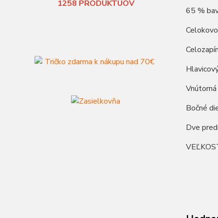
1258
PRODUKTUOV
65 % bavl
Celokovo
Celozapín
Hlavicový
Vnútorná
Bočné die
Dve pred
VEĽKOS