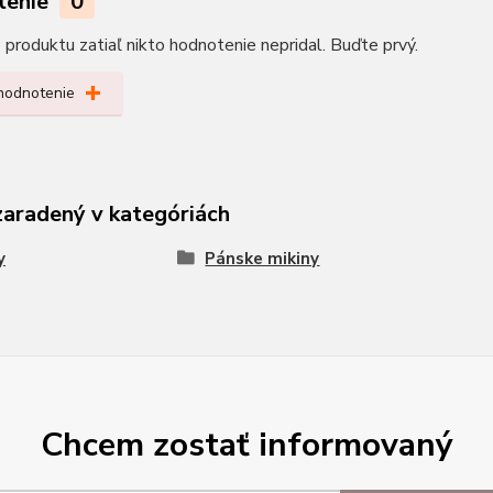
tenie
0
produktu zatiaľ nikto hodnotenie nepridal. Buďte prvý.
 hodnotenie
zaradený v kategóriách
y
Pánske mikiny
Chcem zostať informovaný