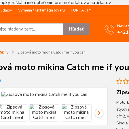
čiapky, rušká a iné oblečenie pre motorkárov a autíčkarov.
 údajov
Výmena / reklamácia tovaru
KONTAKTY
Neviet
Hľadať
+421
ikiny
Zipsová moto mikina Catch me if you can
ová moto mikina Catch me if you
Zips
Motork
štýlov
g/m2, 
Single