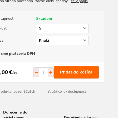
ná strana počesaná. Bočné diely, spodný...
celý popis
tupnosť
Skladom
kosť
ba:
 sme platcovia DPH
,00 €
Pridať do košíka
/
ks
roduktu:
adventCatch
Strážiť cenu / dostupnosť
Doručenie do
zásielkovne
Doručenie zdarma