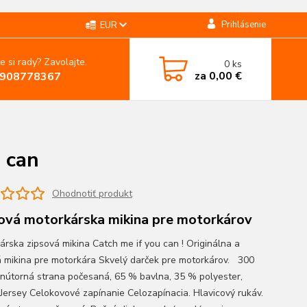
Prihlásenie
EUR
e si rady? Zavolajte.
0
ks
za
0,00 €
908778367
 can
Ohodnotiť produkt
ová motorkárska mikina pre motorkárov
árska zipsová mikina Catch me if you can ! Originálna a
á mikina pre motorkára Skvelý darček pre motorkárov. 300
vnútorná strana počesaná, 65 % bavlna, 35 % polyester,
 Jersey Celokovové zapínanie Celozapínacia. Hlavicový rukáv.