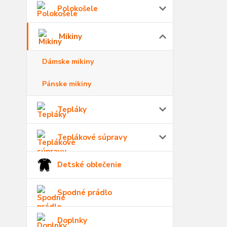
Polokošele
Mikiny
Dámske mikiny
Pánske mikiny
Tepláky
Teplákové súpravy
Detské oblečenie
Spodné prádlo
Doplnky