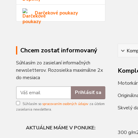
Darčekové poukazy
Chcem zostať informovaný
Kompl
Súhlasím zo zasielaní informačných
Komple
newsletterov. Rozosielka maximálne 2x
do mesiaca
Motorkárs
Prihlásiť sa
Origináln
Súhlasím so
spracovaním osobných údajov
za účelom
Skvelý da
zasielania newslettera.
AKTUÁLNE MÁME V PONUKE:
300 g/m2