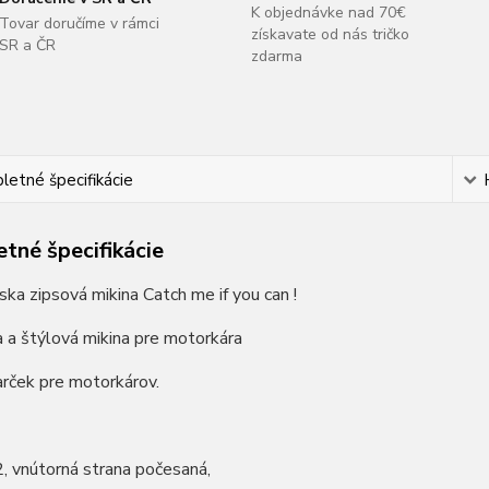
K objednávke nad 70€
Tovar doručíme v rámci
získavate od nás tričko
SR a ČR
zdarma
etné špecifikácie
tné špecifikácie
ka zipsová mikina Catch me if you can !
a a štýlová mikina pre motorkára
rček pre motorkárov.
, vnútorná strana počesaná,