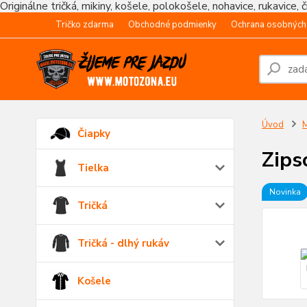
Originálne tričká, mikiny, košele, polokošele, nohavice, rukavice, 
Tričko zdarma
Obchodné podmienky
Ochrana osobných
Úvod
M
Čiapky
Zips
Tielka
Novinka
Tričká
Tričká - dlhý rukáv
Košele