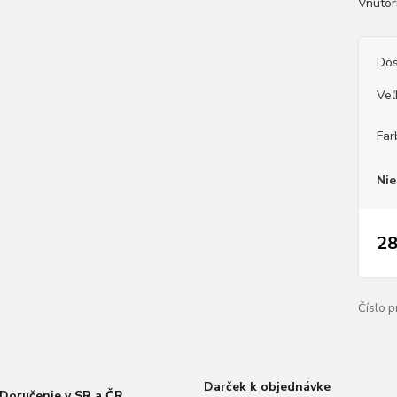
Vnútor
Dos
Veľ
Far
Nie
28
Číslo p
Darček k objednávke
Doručenie v SR a ČR