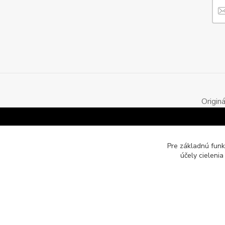
Origin
Pre základnú funk
účely cieleni