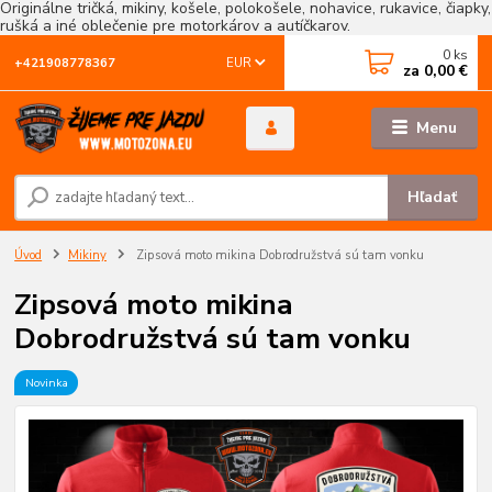
Originálne tričká, mikiny, košele, polokošele, nohavice, rukavice, čiapky,
rušká a iné oblečenie pre motorkárov a autíčkarov.
0
ks
EUR
+421908778367
za
0,00 €
Menu
Hľadať
Úvod
Mikiny
Zipsová moto mikina Dobrodružstvá sú tam vonku
Zipsová moto mikina
Dobrodružstvá sú tam vonku
Novinka