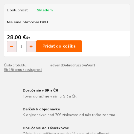
Dostupnosť
Skladom
Nie sme platcovia DPH
28,00 €
/
ks
Pridať do košíka
Číslo produktu:
adventDobrodruzstvaVon1
Strážiť cenu / dostupnosť
Doručenie v SR a ČR
Tovar doručíme v rámci SR a ČR
Darček k objednávke
K objednávke nad 70€ získavate od nás tričko zdarma
Doručenie do zásielkovne
Zásielku si môžete vyzdvihnúť v svojej zásielkovni