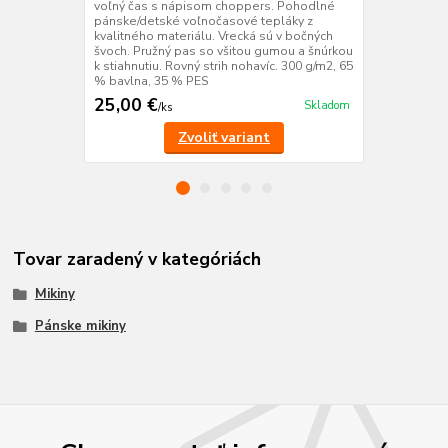
voľný čas s nápisom choppers. Pohodlné
správneho c
pánske/detské voľnočasové tepláky z
tam krížik, n
kvalitného materiálu. Vrecká sú v bočných
používajú. 
švoch. Pružný pas so všitou gumou a šnúrkou
priekrčník
k stiahnutiu. Rovný strih nohavíc. 300 g/m2, 65
% bavlna, 35 % PES
25,00 €
14,50 €
Skladom
/
ks
/
k
Zvoliť variant
Tovar zaradený v kategóriách
Mikiny
Pánske mikiny