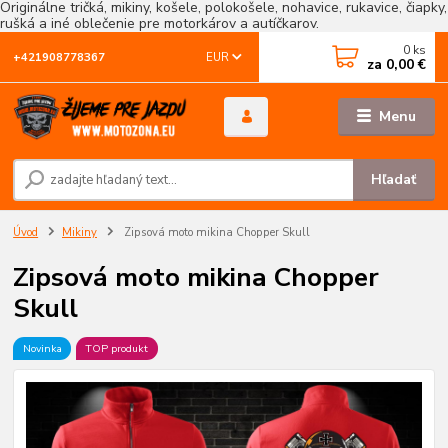
Originálne tričká, mikiny, košele, polokošele, nohavice, rukavice, čiapky,
rušká a iné oblečenie pre motorkárov a autíčkarov.
0
ks
EUR
+421908778367
za
0,00 €
Menu
Hľadať
Úvod
Mikiny
Zipsová moto mikina Chopper Skull
Zipsová moto mikina Chopper
Skull
Novinka
TOP produkt