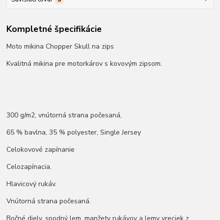
Kompletné špecifikácie
Moto mikina Chopper Skull na zips
Kvalitná mikina pre motorkárov s kovovým zipsom.
300 g/m2, vnútorná strana počesaná,
65 % bavlna, 35 % polyester, Single Jersey
Celokovové zapínanie
Celozapínacia.
Hlavicový rukáv.
Vnútorná strana počesaná.
Bočné diely, spodný lem, manžety rukávov a lemy vreciek z