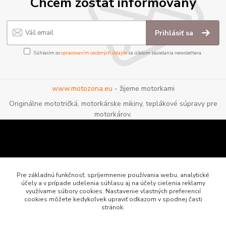
Chcem zostať informovaný
Prihlásiť sa
Súhlasím so
spracovaním osobných údajov
za účelom zasielania newslettera.
www.motozona.eu
- žijeme motorkami
Originálne mototričká, motorkárske mikiny, teplákové súpravy pre
motorkárov.
Pre základnú funkčnosť, spríjemnenie používania webu, analytické
účely a v prípade udelenia súhlasu aj na účely cielenia reklamy
využívame súbory cookies. Nastavenie vlastných preferencií
cookies môžete kedykoľvek upraviť odkazom v spodnej časti
stránok.