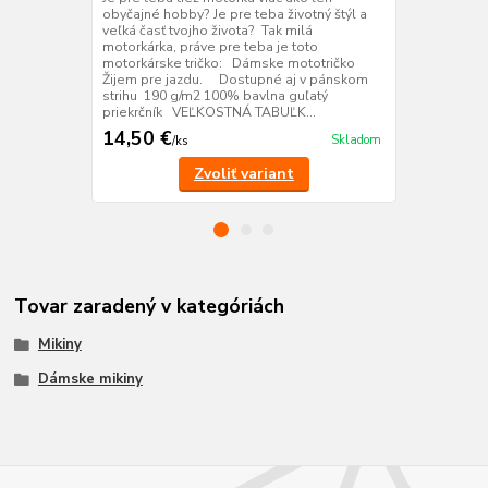
obyčajné hobby? Je pre teba životný štýl a
Žiješ motorka
veľká časť tvojho života? Tak milá
Práve pre te
motorkárka, práve pre teba je toto
jazdu Dostu
motorkárske tričko: Dámske mototričko
190g/m2 100
Žijem pre jazdu. Dostupné aj v pánskom
VEĽKOSTNÁ
strihu 190 g/m2 100% bavlna guľatý
priekrčník VEĽKOSTNÁ TABUĽK...
14,50 €
14,50 €
Skladom
/
ks
/
k
Zvoliť variant
Tovar zaradený v kategóriách
Mikiny
Dámske mikiny