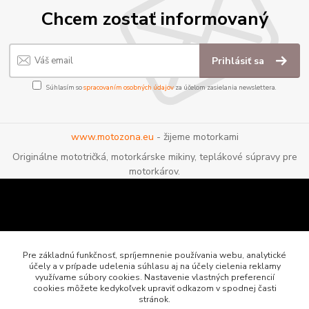
Chcem zostať informovaný
Prihlásiť sa
Súhlasím so
spracovaním osobných údajov
za účelom zasielania newslettera.
www.motozona.eu
- žijeme motorkami
Originálne mototričká, motorkárske mikiny, teplákové súpravy pre
motorkárov.
Pre základnú funkčnosť, spríjemnenie používania webu, analytické
účely a v prípade udelenia súhlasu aj na účely cielenia reklamy
využívame súbory cookies. Nastavenie vlastných preferencií
cookies môžete kedykoľvek upraviť odkazom v spodnej časti
stránok.