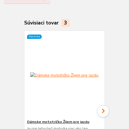
Súvisiaci tovar
3
Novinka
Novinka
Dámske mototričko Žijem pre jazdu
Motorkárske
Je pre teba tiež motorka viac ako len
Aj pre teba 