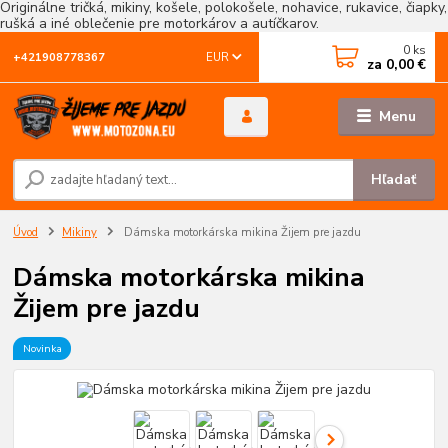
Originálne tričká, mikiny, košele, polokošele, nohavice, rukavice, čiapky,
rušká a iné oblečenie pre motorkárov a autíčkarov.
0
ks
EUR
+421908778367
za
0,00 €
Menu
Hľadať
Úvod
Mikiny
Dámska motorkárska mikina Žijem pre jazdu
Dámska motorkárska mikina
Žijem pre jazdu
Novinka