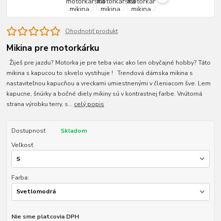
Ohodnotiť produkt
Mikina pre motorkárku
Žiješ pre jazdu? Motorka je pre teba viac ako len obyčajné hobby? Táto
mikina s kapucou to skvelo vystihuje ! Trendová dámska mikina s
nastaviteľnou kapucňou a vreckami umiestnenými v členiacom šve. Lem
kapucne, šnúrky a bočné diely mikiny sú v kontrastnej farbe. Vnútorná
strana výrobku terry, s...
celý popis
Dostupnosť
Skladom
Veľkosť
Farba:
Nie sme platcovia DPH