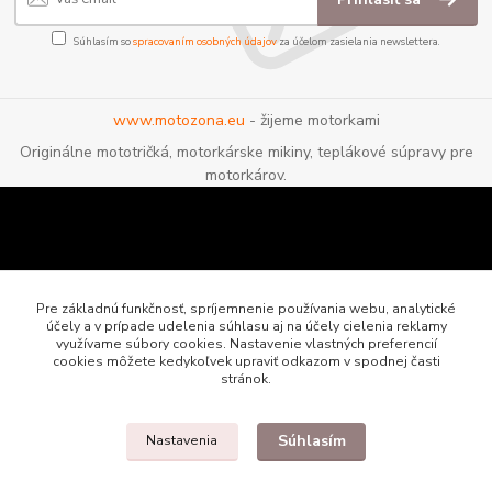
Súhlasím so
spracovaním osobných údajov
za účelom zasielania newslettera.
www.motozona.eu
- žijeme motorkami
Originálne mototričká, motorkárske mikiny, teplákové súpravy pre
motorkárov.
Pre základnú funkčnosť, spríjemnenie používania webu, analytické
účely a v prípade udelenia súhlasu aj na účely cielenia reklamy
využívame súbory cookies. Nastavenie vlastných preferencií
cookies môžete kedykoľvek upraviť odkazom v spodnej časti
stránok.
Súhlasím
Nastavenia
Motozona.eu - originálne a štýlové mototričká, mikiny a oblečenie pre