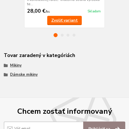
te...
28,00 €
14,50 €
Skladom
/
ks
/
k
Zvoliť variant
Tovar zaradený v kategóriách
Mikiny
Dámske mikiny
Chcem zostať informovaný
Prihlásiť sa