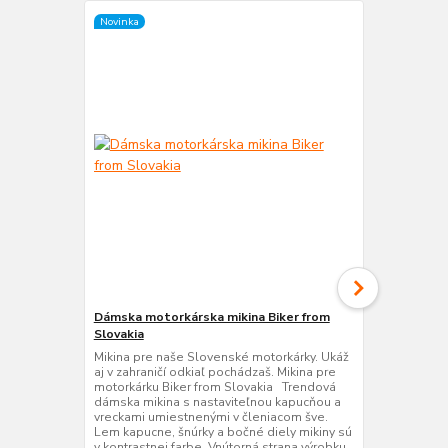
Novinka
Novinka
Dámska motorkárska mikina Biker from
Dámske moto
Slovakia
Dámske trič
priekrčník P
Mikina pre naše Slovenské motorkárky. Ukáž
TABUĽKA:
aj v zahraničí odkiaľ pochádzaš. Mikina pre
motorkárku Biker from Slovakia Trendová
dámska mikina s nastaviteľnou kapucňou a
vreckami umiestnenými v členiacom šve.
Lem kapucne, šnúrky a bočné diely mikiny sú
v kontrastnej farbe. Vnútorná strana výrobku