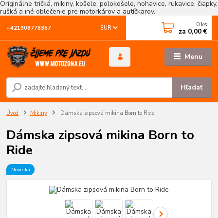
Originálne tričká, mikiny, košele, polokošele, nohavice, rukavice, čiapky,
rušká a iné oblečenie pre motorkárov a autíčkarov.
0
ks
EUR
+421908778367
za
0,00 €
Menu
Hľadať
Úvod
Mikiny
Dámska zipsová mikina Born to Ride
Dámska zipsová mikina Born to
Ride
Novinka