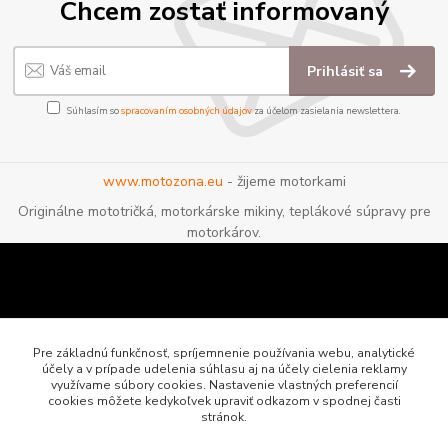
Chcem zostať informovaný
Prihlásiť sa
Súhlasím so
spracovaním osobných údajov
za účelom zasielania newslettera.
www.motozona.eu
- žijeme motorkami
Originálne mototričká, motorkárske mikiny, teplákové súpravy pre
motorkárov.
Pre základnú funkčnosť, spríjemnenie používania webu, analytické
účely a v prípade udelenia súhlasu aj na účely cielenia reklamy
využívame súbory cookies. Nastavenie vlastných preferencií
cookies môžete kedykoľvek upraviť odkazom v spodnej časti
stránok.