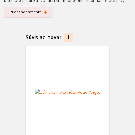
K tomuto produktu zatiaľ nikto hodnotenie nepridal. Buďte prvý.
Pridať hodnotenie
Súvisiaci tovar
1