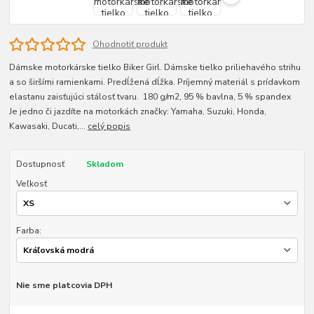
Ohodnotiť produkt
Dámske motorkárske tielko Biker Girl. Dámske tielko priliehavého strihu
a so širšími ramienkami. Predĺžená dĺžka. Príjemný materiál s prídavkom
elastanu zaisťujúci stálosť tvaru. 180 g/m2, 95 % bavlna, 5 % spandex
Je jedno či jazdíte na motorkách značky: Yamaha, Suzuki, Honda,
Kawasaki, Ducati,...
celý popis
Dostupnosť
Skladom
Veľkosť
Farba:
Nie sme platcovia DPH