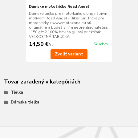
Dámske mototričko Road Angel
Dámske tričko pre motorkárku s originálnym
motívom Road Angel - Biker Girl Tričká pre
motorkárky z www.motozona.eu sú
originálne a budeš s ním neprehliadnuteľná.
150 g/m2 100% bavlna guľatý priekrčník
VEĽKOSTNÁ TABUĽKA:
14,50 €
Skladom
/
ks
Zvoliť variant
Tovar zaradený v kategóriách
Tielka
Dámske tielka