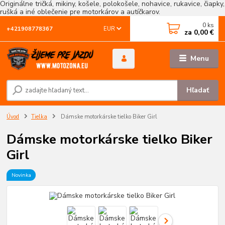
Originálne tričká, mikiny, košele, polokošele, nohavice, rukavice, čiapky,
rušká a iné oblečenie pre motorkárov a autíčkarov.
0
ks
EUR
+421908778367
za
0,00 €
Menu
Hľadať
Úvod
Tielka
Dámske motorkárske tielko Biker Girl
Dámske motorkárske tielko Biker
Girl
Novinka