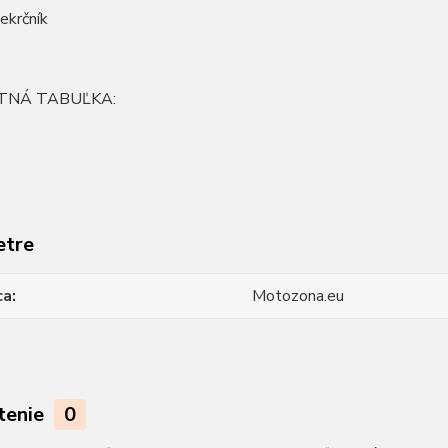
iekrčník
TNÁ TABUĽKA:
etre
ca
Motozona.eu
tenie
0