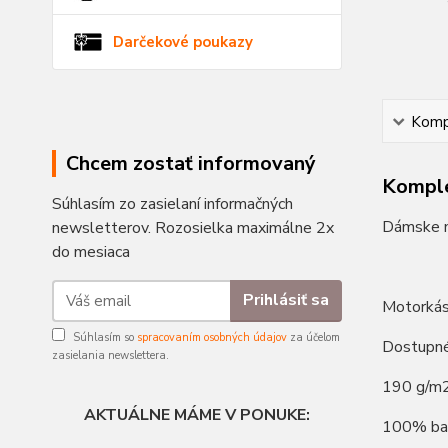
Darčekové poukazy
Kompl
Chcem zostať informovaný
Komple
Súhlasím zo zasielaní informačných
Dámske m
newsletterov. Rozosielka maximálne 2x
do mesiaca
Prihlásiť sa
Motorkás
Súhlasím so
spracovaním osobných údajov
za účelom
Dostupné
zasielania newslettera.
190 g/m
AKTUÁLNE MÁME V PONUKE:
100% ba