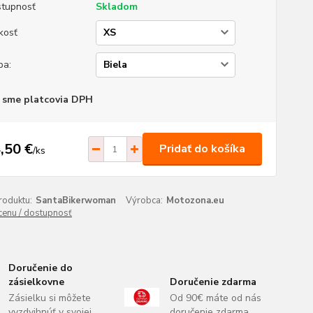
tupnosť
Skladom
kosť
ba:
 sme platcovia DPH
,50 €
Pridať do košíka
/
ks
roduktu:
SantaBikerwoman
Výrobca:
Motozona.eu
 cenu / dostupnosť
Doručenie do
zásielkovne
Doručenie zdarma
Zásielku si môžete
Od 90€ máte od nás
vyzdvihnúť v svojej
doručenie zdarma