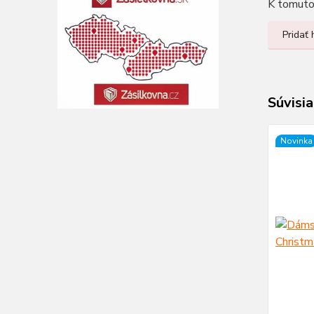
K tomuto 
Pridať
Súvisia
Novinka