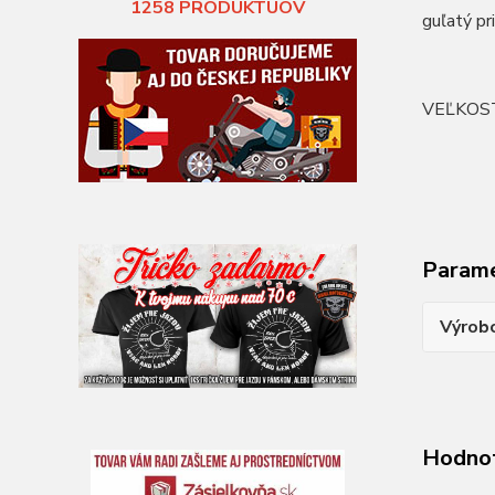
1258
PRODUKTUOV
guľatý pr
VEĽKOS
Param
Výrob
Hodno