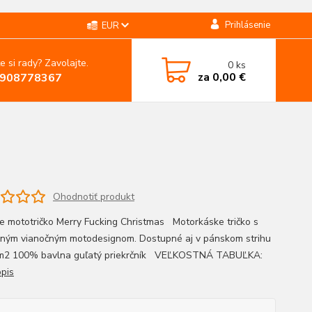
Prihlásenie
EUR
e si rady? Zavolajte.
0
ks
za
0,00 €
908778367
Ohodnotiť produkt
 mototričko Merry Fucking Christmas Motorkáske tričko s
čným vianočným motodesignom. Dostupné aj v pánskom strihu
/m2 100% bavlna guľatý priekrčník VEĽKOSTNÁ TABUĽKA:
opis