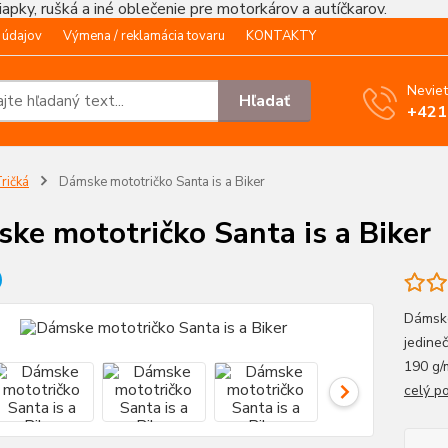
čiapky, rušká a iné oblečenie pre motorkárov a autíčkarov.
 údajov
Výmena / reklamácia tovaru
KONTAKTY
Neviet
Hľadať
+421
ričká
Dámske mototričko Santa is a Biker
ke mototričko Santa is a Biker
Dámske
jedine
190 g
celý p