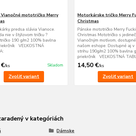
Vianočné mototričko Merry
Motorkárske tričko Merry F
as
Christmas
kárky predsa slávia Vianoce.
Pánske mototričko Merry Fuck
da nie v štýlovom tričku ?
Christmas Mototričko s jedine
tričko 190 g/m2 100% bavlna
Vianočným motívom, dostupné
priekrčník VEĽKOSTNÁ
našom eshope. Dostupné aj 
A:
strihu 190g/m2 100% bavlna g
priekrčník VEĽKOSTNÁ TAB
 €
14,50 €
Skladom
/
ks
/
ks
Zvoliť variant
Zvoliť variant
zaradený v kategóriách
á
Dámske