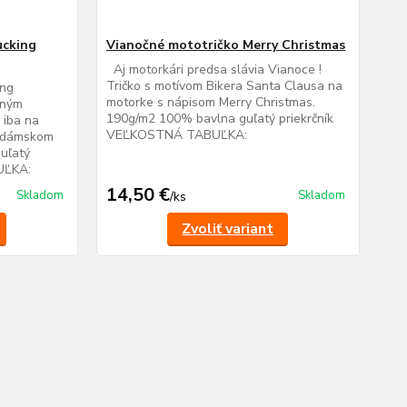
ucking
Vianočné mototričko Merry Christmas
Aj motorkári predsa slávia Vianoce !
Tričko s motívom Bikera Santa Clausa na
ing
motorke s nápisom Merry Christmas.
čným
190g/m2 100% bavlna guľatý priekrčník
 iba na
VEĽKOSTNÁ TABUĽKA:
v dámskom
uľatý
UĽKA:
14,50 €
Skladom
Skladom
/
ks
Zvoliť variant