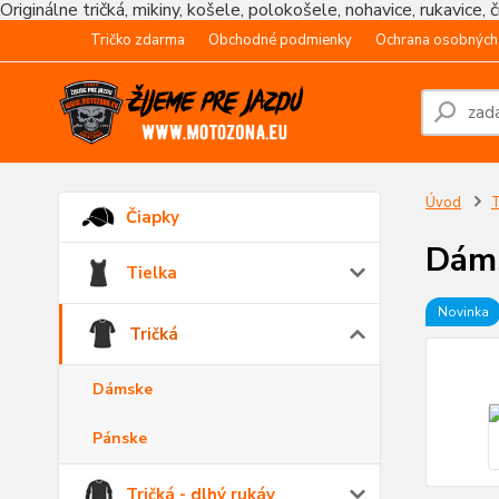
Originálne tričká, mikiny, košele, polokošele, nohavice, rukavice, 
Tričko zdarma
Obchodné podmienky
Ochrana osobných
Úvod
T
Čiapky
Dáms
Tielka
Novinka
Tričká
Dámske
Pánske
Tričká - dlhý rukáv