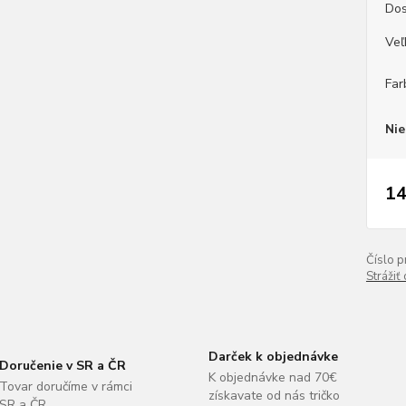
Dos
Veľ
Far
Nie
14
Číslo p
Strážiť
Darček k objednávke
Doručenie v SR a ČR
K objednávke nad 70€
Tovar doručíme v rámci
získavate od nás tričko
SR a ČR