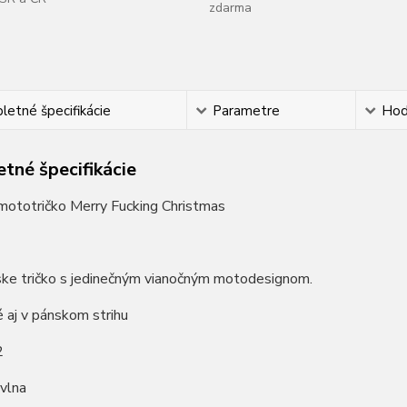
zdarma
etné špecifikácie
Parametre
Hod
tné špecifikácie
ototričko Merry Fucking Christmas
ke tričko s jedinečným vianočným motodesignom.
 aj v pánskom strihu
2
vlna