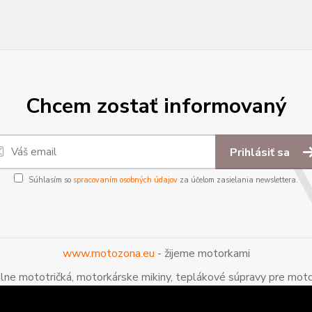
Chcem zostať informovaný
Prihlásiť sa
Súhlasím so
spracovaním osobných údajov
za účelom zasielania newslettera.
www.motozona.eu
- žijeme motorkami
álne mototričká, motorkárske mikiny, teplákové súpravy pre moto