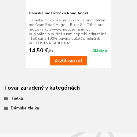
Dámske mototričko Road Angel
Dámske tričko pre motorkárku s originálnym
motívom Road Angel - Biker Girl Tričká pre
motorkárky z www.motozona.eu sú
originálne a budeš s ním neprehliadnuteľná.
150 g/m2 100% bavlna guľatý priekrčník
VEĽKOSTNÁ TABUĽKA:
14,50 €
Skladom
/
ks
Zvoliť variant
Tovar zaradený v kategóriách
Tielka
Dámske tielka