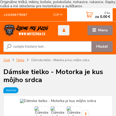
Originálne tričká, mikiny, košele, polokošele, nohavice, rukavice, čiapky,
rušká a iné oblečenie pre motorkárov a autíčkarov.
0
ks
EUR
+421908778367
za
0,00 €
Menu
Hľadať
Úvod
Tielka
Dámske tielko - Motorka je kus môjho srdca
Dámske tielko - Motorka je kus
môjho srdca
Novinka