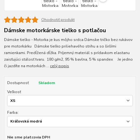
Ohodnotiť produkt
Dámske motorkárske tielko s potlačou
Dámske tielko - Motorka je kus môjho srdca Dámske tričko bez rukávov
pre motorkárku Dámske tielko priliehavého strihu a so širšími
ramienkami. Predĺžená dĺžka. Príjemný materiál s prídavkom elastanu
zaisťujúci stálosť tvaru. 180 g/m2, 95 % bavlna, 5 % spandex Je jedno
či jazdíte na motorkách ...
celý popis
Dostupnosť
Skladom
Veľkosť
Farba:
Nie sme platcovia DPH