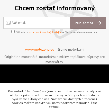
Chcem zostať informovaný
Prihlásiť sa
Súhlasím so
spracovaním osobných údajov
za účelom zasielania newslettera.
www.motozona.eu
- žijeme motorkami
Originálne mototričká, motorkárske mikiny, teplákové súpravy pre
motorkárov.
Pre základnú funkčnosť, spríjemnenie používania webu, analytické
účely a v prípade udelenia súhlasu aj na účely cielenia reklamy
využívame súbory cookies. Nastavenie vlastných preferencií
cookies môžete kedykoľvek upraviť odkazom v spodnej časti
stránok.