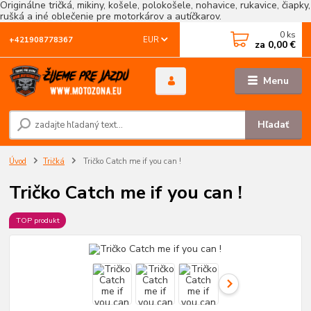
Originálne tričká, mikiny, košele, polokošele, nohavice, rukavice, čiapky,
rušká a iné oblečenie pre motorkárov a autíčkarov.
0
ks
EUR
+421908778367
za
0,00 €
Menu
Hľadať
Úvod
Tričká
Tričko Catch me if you can !
Tričko Catch me if you can !
TOP produkt