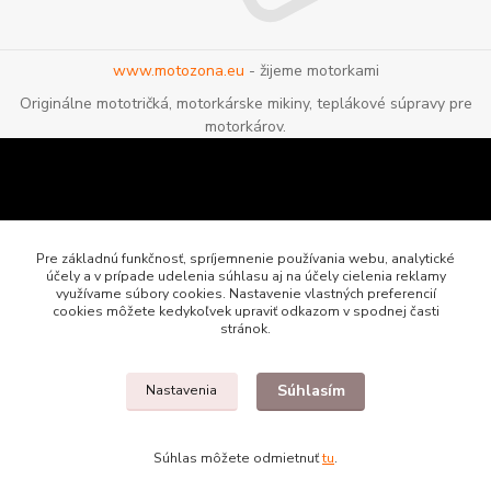
www.motozona.eu
- žijeme motorkami
Originálne mototričká, motorkárske mikiny, teplákové súpravy pre
motorkárov.
Pre základnú funkčnosť, spríjemnenie používania webu, analytické
účely a v prípade udelenia súhlasu aj na účely cielenia reklamy
využívame súbory cookies. Nastavenie vlastných preferencií
cookies môžete kedykoľvek upraviť odkazom v spodnej časti
stránok.
Súhlasím
Nastavenia
Motozona.eu - originálne a štýlové mototričká, mikiny a oblečenie pre
motorkárov
Súhlas môžete odmietnuť
tu
.
Vytvorené na
Eshop-rychlo.sk