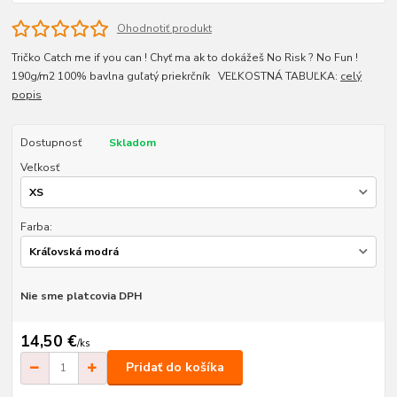
Ohodnotiť produkt
Tričko Catch me if you can ! Chyť ma ak to dokážeš No Risk ? No Fun !
190g/m2 100% bavlna guľatý priekrčník VEĽKOSTNÁ TABUĽKA:
celý
popis
Dostupnosť
Skladom
Veľkosť
Farba:
Nie sme platcovia DPH
14,50 €
/
ks
Pridať do košíka