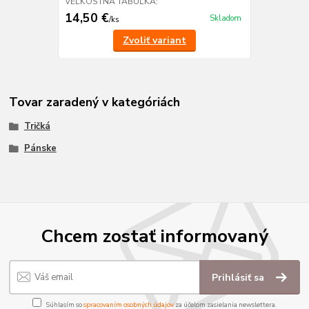
VEĽKOSTNÁ TABUĽKA:
14,50 €
Skladom
/
ks
Zvoliť variant
Tovar zaradený v kategóriách
Tričká
Pánske
Chcem zostať informovaný
Prihlásiť sa
Súhlasím so
spracovaním osobných údajov
za účelom zasielania newslettera.