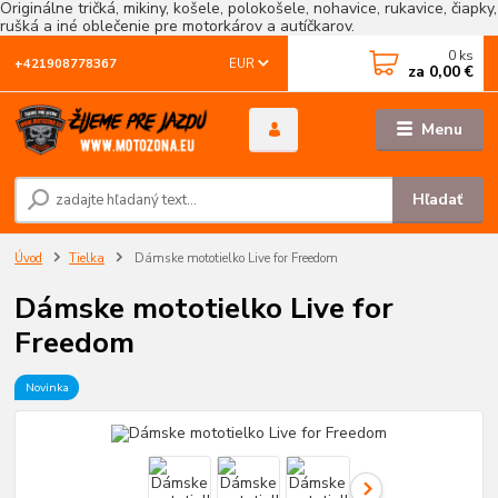
Originálne tričká, mikiny, košele, polokošele, nohavice, rukavice, čiapky,
rušká a iné oblečenie pre motorkárov a autíčkarov.
0
ks
EUR
+421908778367
za
0,00 €
Menu
Hľadať
Úvod
Tielka
Dámske mototielko Live for Freedom
Dámske mototielko Live for
Freedom
Novinka