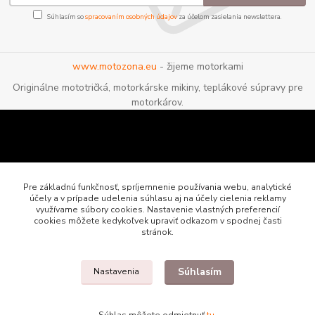
Súhlasím so
spracovaním osobných údajov
za účelom zasielania newslettera.
www.motozona.eu
- žijeme motorkami
Originálne mototričká, motorkárske mikiny, teplákové súpravy pre
motorkárov.
Pre základnú funkčnosť, spríjemnenie používania webu, analytické
účely a v prípade udelenia súhlasu aj na účely cielenia reklamy
využívame súbory cookies. Nastavenie vlastných preferencií
cookies môžete kedykoľvek upraviť odkazom v spodnej časti
stránok.
Súhlasím
Nastavenia
Motozona.eu - originálne a štýlové mototričká, mikiny a oblečenie pre
motorkárov