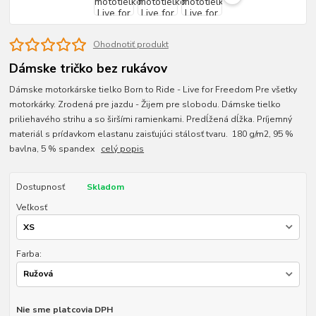
Ohodnotiť produkt
Dámske tričko bez rukávov
Dámske motorkárske tielko Born to Ride - Live for Freedom Pre všetky
motorkárky. Zrodená pre jazdu - Žijem pre slobodu. Dámske tielko
priliehavého strihu a so širšími ramienkami. Predĺžená dĺžka. Príjemný
materiál s prídavkom elastanu zaisťujúci stálosť tvaru. 180 g/m2, 95 %
bavlna, 5 % spandex
celý popis
Dostupnosť
Skladom
Veľkosť
Farba:
Nie sme platcovia DPH