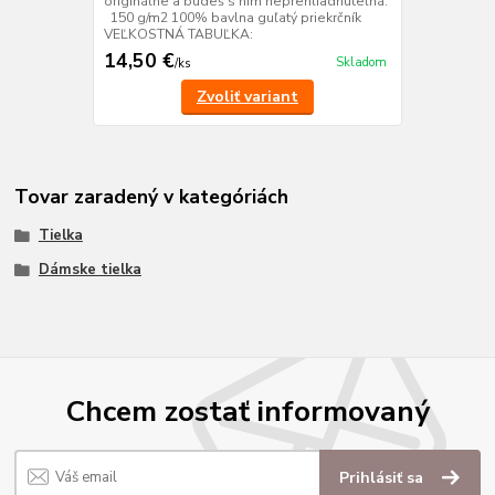
originálne a budeš s ním neprehliadnuteľná.
150 g/m2 100% bavlna guľatý priekrčník
VEĽKOSTNÁ TABUĽKA:
14,50 €
Skladom
/
ks
Zvoliť variant
Tovar zaradený v kategóriách
Tielka
Dámske tielka
Chcem zostať informovaný
Prihlásiť sa