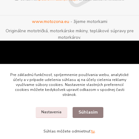
www.motozona.eu
- žijeme motorkami
Originálne mototričká, motorkárske mikiny, teplákové súpravy pre
motorkárov.
Pre základnú funkčnosť, spríjemnenie používania webu, analytické
účely a v prípade udelenia súhlasu aj na účely cielenia reklamy
využívame súbory cookies. Nastavenie vlastných preferencií
cookies môžete kedykoľvek upraviť odkazom v spodnej časti
stránok.
Súhlasím
Nastavenia
Motozona.eu - originálne a štýlové mototričká, mikiny a oblečenie pre
motorkárov
Súhlas môžete odmietnuť
tu
.
Vytvorené na
Eshop-rychlo.sk