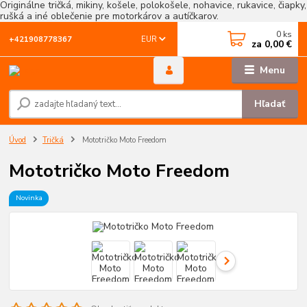
Originálne tričká, mikiny, košele, polokošele, nohavice, rukavice, čiapky,
rušká a iné oblečenie pre motorkárov a autíčkarov.
0
ks
EUR
+421908778367
za
0,00 €
Menu
Hľadať
Úvod
Tričká
Mototričko Moto Freedom
Mototričko Moto Freedom
Novinka