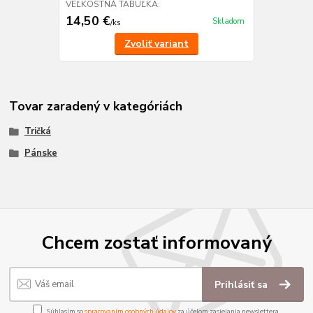
VEĽKOSTNÁ TABUĽKA:
14,50 €
Skladom
/
ks
Zvoliť variant
Tovar zaradený v kategóriách
Tričká
Pánske
Chcem zostať informovaný
Prihlásiť sa
Súhlasím so
spracovaním osobných údajov
za účelom zasielania newslettera.