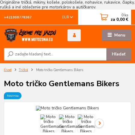
Originálne tričká, mikiny, košele, polokošele, nohavice, rukavice, čiapky,
rušká a iné oblečenie pre motorkárov a autíčkarov.
0
ks
EUR
+421908778367
za
0,00 €
Menu
Hľadať
Úvod
Tričká
Moto tričko Gentlemans Bikers
Moto tričko Gentlemans Bikers
Novinka