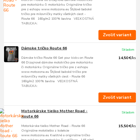
pre motorkárku či motorkárku Originálne tričko
pre z eshopu www.motozona.eu Štýlové babské
tričko pre milovníčky matky všetkých ciest -
Route 66 160g/m2 100% bavlna VEĽKOSTNÁ
TABUĽKA:
Zvoliť variant
Dámske tričko Route 66
Skladom
Dámske tričko Route 66 Get your kicks on Route
14,50 €
/
ks
66 Dizajnové dámske mototričko pre motorkárku
či motorkárku Originálne tričko pre z eshopu
www.motozona.eu Štýlové babské tričko pre
milovníčky matky všetkých ciest - Route 66
160g/m2 100% bavlna VEĽKOSTNÁ
TABUĽKA:
Zvoliť variant
Motorkárske tielko Mother Road -
Skladom
Route 66
Motorkárske tielko Mother Road - Route 66
15,50 €
/
ks
Originálne mototielko z kolekcie
www.motozona.eu Kvalitné a originálne tričko
bez rukávov pre motorkára či autíčkara 145 g/m²