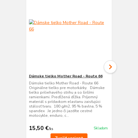
Dámske tielko Mother Road - Route 66
Dámske trič
Dámske tielko Mother Road - Route 66
Dámske tričk
Originálne tielko pre motorkárky. Dámske
your kicks o
tielko priliehavého strihu a so širšími
mototričko p
ramienkami. Predĺžená dĺžka. Príjemný
Originálne t
materiál s prídavkom elastanu zaisťujúci
www.motozon
stálosť tvaru. 180 g/m2, 95 % bavlna, 5 %
milovníčky m
spandex Je jedno či jazdíte cestné
160g/m2 10
motocykle, enduro, c...
TABUĽKA:
15,50 €
14,50 €
Skladom
/
ks
/
k