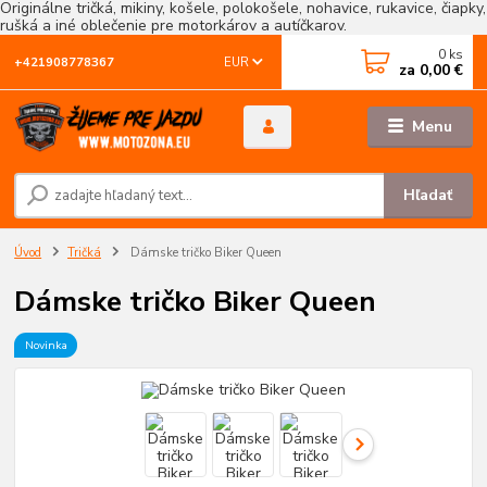
Originálne tričká, mikiny, košele, polokošele, nohavice, rukavice, čiapky,
rušká a iné oblečenie pre motorkárov a autíčkarov.
0
ks
EUR
+421908778367
za
0,00 €
Menu
Hľadať
Úvod
Tričká
Dámske tričko Biker Queen
Dámske tričko Biker Queen
Novinka