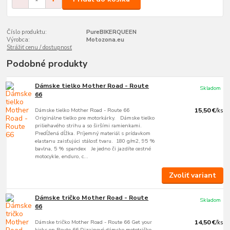
Číslo produktu:
PureBIKERQUEEN
Výrobca:
Motozona.eu
Strážiť cenu / dostupnosť
Podobné produkty
Dámske tielko Mother Road - Route
Skladom
66
Dámske tielko Mother Road - Route 66
15,50 €
/
ks
Originálne tielko pre motorkárky. Dámske tielko
priliehavého strihu a so širšími ramienkami.
Predĺžená dĺžka. Príjemný materiál s prídavkom
elastanu zaisťujúci stálosť tvaru. 180 g/m2, 95 %
bavlna, 5 % spandex Je jedno či jazdíte cestné
motocykle, enduro, c...
Zvoliť variant
Dámske tričko Mother Road - Route
Skladom
66
Dámske tričko Mother Road - Route 66 Get your
14,50 €
/
ks
kicks on Route 66 Dizajnové dámske mototričko