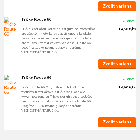
Zvoliť variant
Tričko Route 66
Skladom
Tričko s potlačou Route 66 Originálne mototričko
14,50 €
/
ks
pre všetkých motorkárov a autíčkarov z kolekcie
www.motozona.eu Tričko s originálnou potlačou
pre milovníkov matky všetkých ciest - Route 66
160g/m2 100% bavlna guľatý priekrčník
VEĽKOSTNÁ TABUĽKA:
Zvoliť variant
Tričko Route 66
Skladom
Tričko Route 66 Originálne mototričko pre
14,50 €
/
ks
všetkých motorkárov a autíčkarov z kolekcie
www.motozona.eu Tričko s originálnou potlačou
pre milovníkov matky všetkých ciest - Route 66
190g/m2 100% bavlna guľatý priekrčník
VEĽKOSTNÁ TABUĽKA:
Zvoliť variant