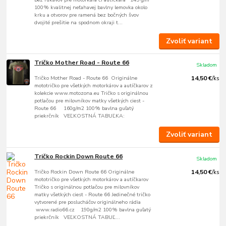
100% kvalitnej neťahavej bavlny lemovka okolo
krku a otvorov pre ramená bez bočných švov
dvojité prešitie na spodnom okraji t...
Zvoliť variant
Tričko Mother Road - Route 66
Skladom
Tričko Mother Road - Route 66 Originálne
14,50 €
/
ks
mototričko pre všetkých motorkárov a autíčkarov z
kolekcie www.motozona.eu Tričko s originálnou
potlačou pre milovníkov matky všetkých ciest -
Route 66 160g/m2 100% bavlna guľatý
priekrčník VEĽKOSTNÁ TABUĽKA:
Zvoliť variant
Tričko Rockin Down Route 66
Skladom
Tričko Rockin Down Route 66 Originálne
14,50 €
/
ks
mototričko pre všetkých motorkárov a autíčkarov
Tričko s originálnou potlačou pre milovníkov
matky všetkých ciest - Route 66 Jedinečné tričko
vytvorené pre poslucháčov originálneho rádia
www.radio66.cz 190g/m2 100% bavlna guľatý
priekrčník VEĽKOSTNÁ TABUĽ...