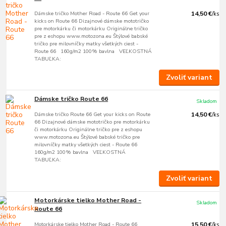
Dámske tričko Mother Road - Route 66 Get your
14,50 €
/
ks
kicks on Route 66 Dizajnové dámske mototričko
pre motorkárku či motorkárku Originálne tričko
pre z eshopu www.motozona.eu Štýlové babské
tričko pre milovníčky matky všetkých ciest -
Route 66 160g/m2 100% bavlna VEĽKOSTNÁ
TABUĽKA:
Zvoliť variant
Dámske tričko Route 66
Skladom
Dámske tričko Route 66 Get your kicks on Route
14,50 €
/
ks
66 Dizajnové dámske mototričko pre motorkárku
či motorkárku Originálne tričko pre z eshopu
www.motozona.eu Štýlové babské tričko pre
milovníčky matky všetkých ciest - Route 66
160g/m2 100% bavlna VEĽKOSTNÁ
TABUĽKA:
Zvoliť variant
Motorkárske tielko Mother Road -
Skladom
Route 66
Motorkárske tielko Mother Road - Route 66
15,50 €
/
ks