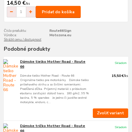
14,50 €
/
ks
Pridať do košíka
Číslo produktu:
Route66Sign
Výrobca:
Motozona.eu
Strážiť cenu / dostupnosť
Podobné produkty
Dámske tielko Mother Road - Route
Skladom
66
Dámske tielko Mother Road - Route 66
15,50 €
/
ks
Originálne tielko pre motorkárky. Dámske tielko
priliehavého strihu a so širšími ramienkami.
Predĺžená dĺžka. Príjemný materiál s prídavkom
elastanu zaisťujúci stálosť tvaru. 180 g/m2, 95 %
bavlna, 5 % spandex Je jedno či jazdíte cestné
motocykle, enduro, c...
Zvoliť variant
Dámske tričko Mother Road - Route
Skladom
66