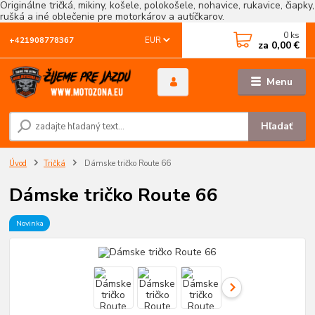
Originálne tričká, mikiny, košele, polokošele, nohavice, rukavice, čiapky,
rušká a iné oblečenie pre motorkárov a autíčkarov.
0
ks
EUR
+421908778367
za
0,00 €
Menu
Hľadať
Úvod
Tričká
Dámske tričko Route 66
Dámske tričko Route 66
Novinka