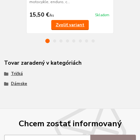
motocykle, enduro, c...
TABUĽKA:
15,50 €
14,50 €
Skladom
/
ks
/
k
Zvoliť variant
Tovar zaradený v kategóriách
Tričká
Dámske
Chcem zostať informovaný