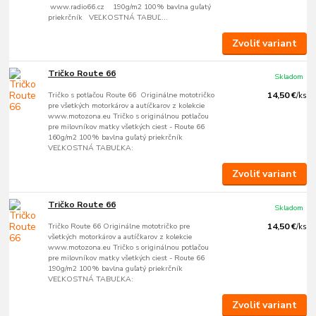
www.radio66.cz 190g/m2 100% bavlna guľatý
priekrčník VEĽKOSTNÁ TABUĽ...
Zvoliť variant
Tričko Route 66
Skladom
Tričko s potlačou Route 66 Originálne mototričko
14,50 €
/
ks
pre všetkých motorkárov a autíčkarov z kolekcie
www.motozona.eu Tričko s originálnou potlačou
pre milovníkov matky všetkých ciest - Route 66
160g/m2 100% bavlna guľatý priekrčník
VEĽKOSTNÁ TABUĽKA:
Zvoliť variant
Tričko Route 66
Skladom
Tričko Route 66 Originálne mototričko pre
14,50 €
/
ks
všetkých motorkárov a autíčkarov z kolekcie
www.motozona.eu Tričko s originálnou potlačou
pre milovníkov matky všetkých ciest - Route 66
190g/m2 100% bavlna guľatý priekrčník
VEĽKOSTNÁ TABUĽKA:
Zvoliť variant