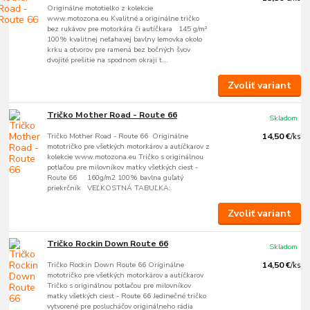
Originálne mototielko z kolekcie
www.motozona.eu Kvalitné a originálne tričko
bez rukávov pre motorkára či autíčkara 145 g/m²
100% kvalitnej neťahavej bavlny lemovka okolo
krku a otvorov pre ramená bez bočných švov
dvojité prešitie na spodnom okraji t...
Zvoliť variant
Tričko Mother Road - Route 66
Skladom
Tričko Mother Road - Route 66 Originálne
14,50 €
/
ks
mototričko pre všetkých motorkárov a autíčkarov z
kolekcie www.motozona.eu Tričko s originálnou
potlačou pre milovníkov matky všetkých ciest -
Route 66 160g/m2 100% bavlna guľatý
priekrčník VEĽKOSTNÁ TABUĽKA:
Zvoliť variant
Tričko Rockin Down Route 66
Skladom
Tričko Rockin Down Route 66 Originálne
14,50 €
/
ks
mototričko pre všetkých motorkárov a autíčkarov
Tričko s originálnou potlačou pre milovníkov
matky všetkých ciest - Route 66 Jedinečné tričko
vytvorené pre poslucháčov originálneho rádia