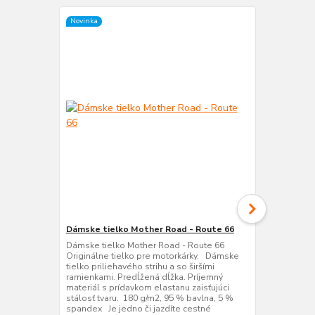
Novinka
Novinka
Dámske tielko Mother Road - Route 66
Dámske trič
Dámske tielko Mother Road - Route 66
Dámske tričk
Originálne tielko pre motorkárky. Dámske
your kicks o
tielko priliehavého strihu a so širšími
mototričko p
ramienkami. Predĺžená dĺžka. Príjemný
Originálne t
materiál s prídavkom elastanu zaisťujúci
www.motozon
stálosť tvaru. 180 g/m2, 95 % bavlna, 5 %
milovníčky m
spandex Je jedno či jazdíte cestné
160g/m2 10