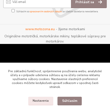
Prihlásiť sa
Súhlasím so
spracovaním osobných údajov
za účelom zasielania newslettera.
www.motozona.eu
- žijeme motorkami
Originálne mototričká, motorkárske mikiny, teplákové súpravy pre
motorkárov.
Pre základnú funkčnosť, spríjemnenie používania webu, analytické
účely a v prípade udelenia súhlasu aj na účely cielenia reklamy
využívame súbory cookies. Nastavenie vlastných preferencií
cookies môžete kedykoľvek upraviť odkazom v spodnej časti
stránok.
Súhlasím
Nastavenia
Motozona.eu - originálne a štýlové mototričká, mikiny a oblečenie pre