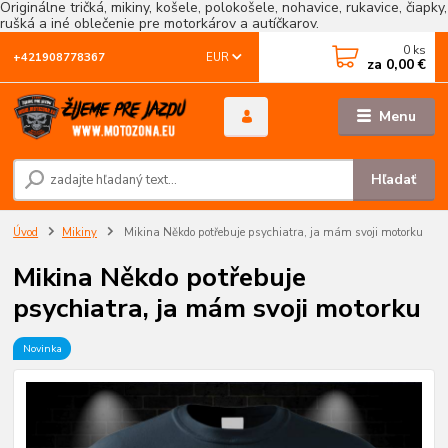
Originálne tričká, mikiny, košele, polokošele, nohavice, rukavice, čiapky,
rušká a iné oblečenie pre motorkárov a autíčkarov.
0
ks
EUR
+421908778367
za
0,00 €
Menu
Hľadať
Úvod
Mikiny
Mikina Někdo potřebuje psychiatra, ja mám svoji motorku
Mikina Někdo potřebuje
psychiatra, ja mám svoji motorku
Novinka