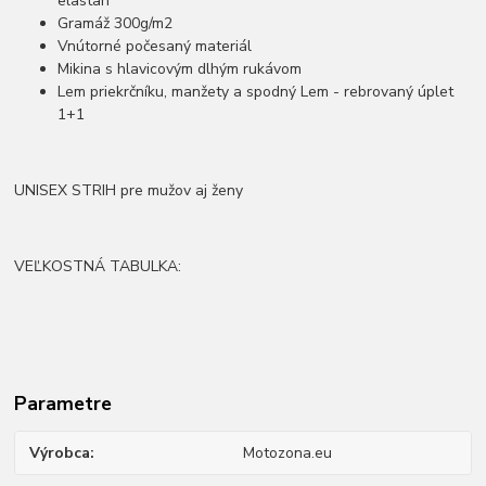
elastan
Gramáž 300g/m2
Vnútorné počesaný materiál
Mikina s hlavicovým dlhým rukávom
Lem priekrčníku, manžety a spodný Lem - rebrovaný úplet
1+1
UNISEX STRIH pre mužov aj ženy
VEĽKOSTNÁ TABULKA:
Parametre
Výrobca
Motozona.eu