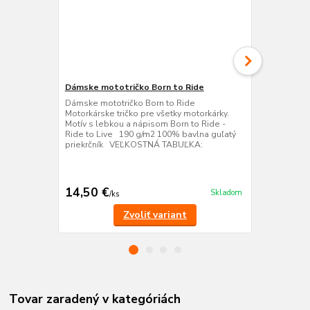
Dámske mototričko Born to Ride
Motorkárska
Dámske mototričko Born to Ride
Keď na motork
Motorkárske tričko pre všetky motorkárky.
mikina pre m
Motív s lebkou a nápisom Born to Ride -
neprehliadne
Ride to Live 190 g/m2 100% bavlna guľatý
motívom Born
priekrčník VEĽKOSTNÁ TABUĽKA:
Dostupná vo 
farebných va
20% polyest
14,50 €
34,00 €
Skladom
/
ks
/
k
Zvoliť variant
Tovar zaradený v kategóriách