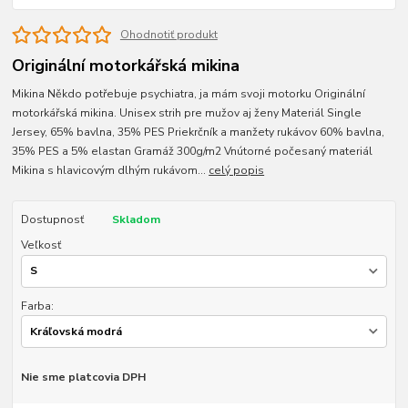
Ohodnotiť produkt
Originální motorkářská mikina
Mikina Někdo potřebuje psychiatra, ja mám svoji motorku Originální
motorkářská mikina. Unisex strih pre mužov aj ženy Materiál Single
Jersey, 65% bavlna, 35% PES Priekrčník a manžety rukávov 60% bavlna,
35% PES a 5% elastan Gramáž 300g/m2 Vnútorné počesaný materiál
Mikina s hlavicovým dlhým rukávom...
celý popis
Dostupnosť
Skladom
Veľkosť
Farba:
Nie sme platcovia DPH